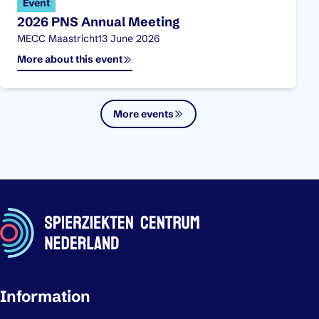
Event
2026 PNS Annual Meeting
Location:
Published on:
MECC Maastricht
13 June 2026
More about this event
More events
Important links
Information