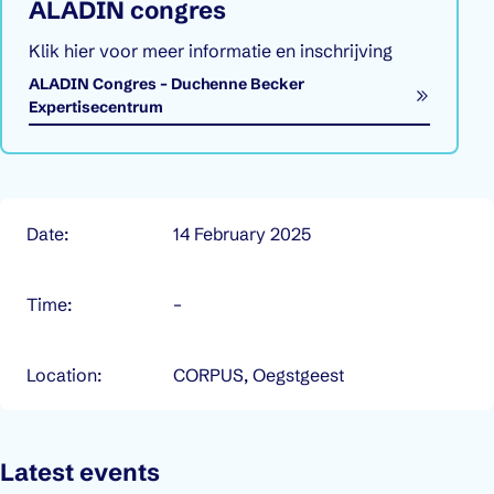
ALADIN congres
Klik hier voor meer informatie en inschrijving
ALADIN Congres – Duchenne Becker
Opens in a new window
Expertisecentrum
Details about this event
Date:
14 February 2025
Time:
–
Location:
CORPUS, Oegstgeest
Latest events