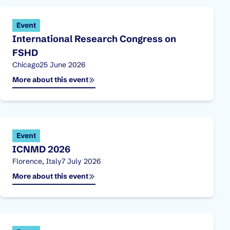
Event
International Research Congress on
FSHD
Location:
Published on:
Chicago
25 June 2026
More about this event
Event
ICNMD 2026
Location:
Published on:
Florence, Italy
7 July 2026
More about this event